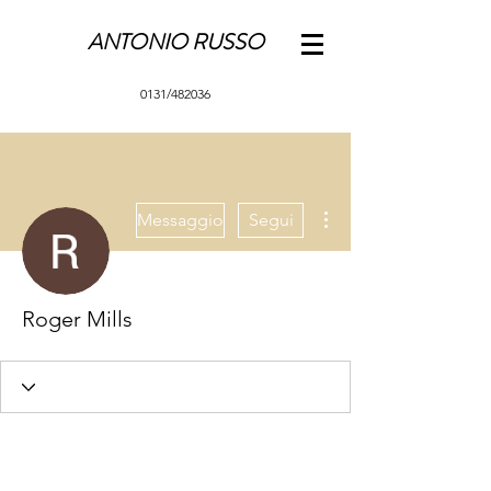
ANTONIO RUSSO
0131/482036
Altre azioni
Messaggio
Segui
Roger Mills