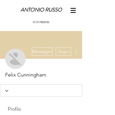
ANTONIO RUSSO
0131/482036
Altre azioni
Messaggio
Segui
Felix Cunningham
Profilo